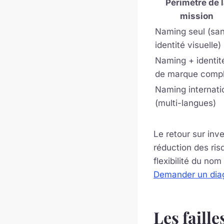
Périmètre de 
mission
Naming seul (sa
identité visuelle)
Naming + identit
de marque comp
Naming internati
(multi-langues)
Le retour sur inv
réduction des ris
flexibilité du no
Demander un diag
Les faill