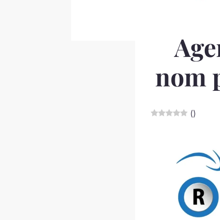
Age
nom p
(
)