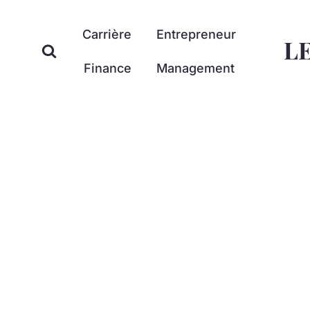
Aller
au
Carrière
Entrepreneur
L
contenu
Finance
Management