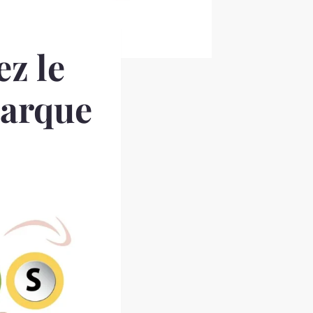
z le
marque