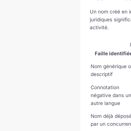
Un nom créé en in
juridiques signifi
activité.
Faille identifié
Nom générique 
descriptif
Connotation
négative dans u
autre langue
Nom déjà dépos
par un concurren