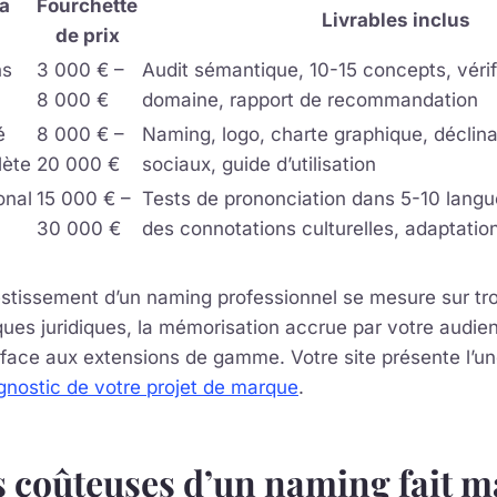
la
Fourchette
Livrables inclus
de prix
ns
3 000 € –
Audit sémantique, 10-15 concepts, vérif
8 000 €
domaine, rapport de recommandation
é
8 000 € –
Naming, logo, charte graphique, déclin
lète
20 000 €
sociaux, guide d’utilisation
onal
15 000 € –
Tests de prononciation dans 5-10 langue
30 000 €
des connotations culturelles, adaptatio
estissement d’un naming professionnel se mesure sur troi
ques juridiques, la mémorisation accrue par votre audien
m face aux extensions de gamme. Votre site présente l’une
nostic de votre projet de marque
.
es coûteuses d’un naming fait 