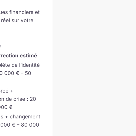
ues financiers et
 réel sur votre
e
rrection estimé
ète de l’identité
10 000 € – 50
orcé +
n de crise : 20
000 €
ues + changement
15 000 € – 80 000