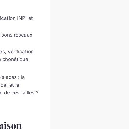
ication INPI et
aisons réseaux
s, vérification
n phonétique
s axes : la
ce, et la
 de ces failles ?
maison