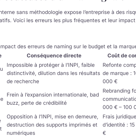
terne sans méthodologie expose l’entreprise à des risq
catifs. Voici les erreurs les plus fréquentes et leur impact
Impact des erreurs de naming sur le budget et la marqu
e
Conséquence directe
Coût de co
Impossible à protéger à l’INPI, faible
Refonte compl
ou
distinctivité, dilution dans les résultats
de marque : 
de recherche
000 €
Rebranding f
Frein à l’expansion internationale, bad
ne
communicatio
buzz, perte de crédibilité
000 € – 100 
Opposition à l’INPI, mise en demeure,
Frais juridiq
é
destruction des supports imprimés et
d’identité : 
t
numériques
€