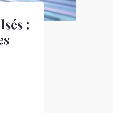
sés :
es