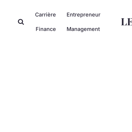
Aller
au
Carrière
Entrepreneur
L
contenu
Finance
Management