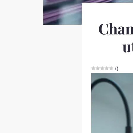
Cham
u
(
)