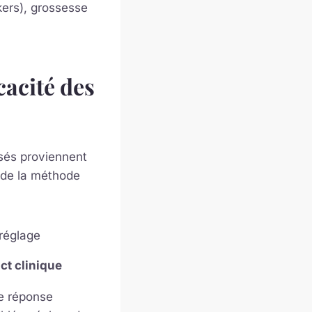
kers), grossesse
cacité des
sés proviennent
 de la méthode
réglage
ct clinique
e réponse