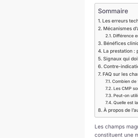
Sommaire
Les erreurs tech
Mécanismes d’ac
Différence 
Bénéfices clin
La prestation :
Signaux qui doi
Contre-indicati
FAQ sur les ch
Combien de t
Les CMP sont
Peut-on uti
Quelle est l
À propos de l’a
Les champs magné
constituent une m