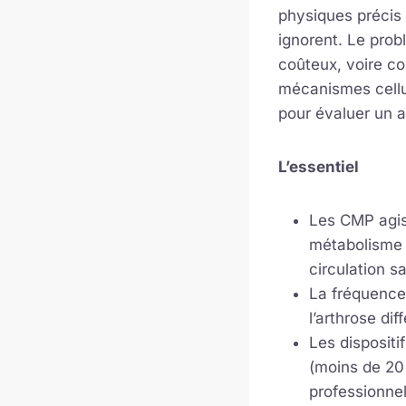
physiques précis 
ignorent. Le prob
coûteux, voire co
mécanismes cellul
pour évaluer un a
L’essentiel
Les CMP agis
métabolisme c
circulation s
La fréquence 
l’arthrose di
Les dispositi
(moins de 20 
professionnel