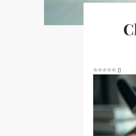
C
(
)