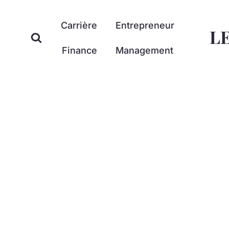
Aller
au
Carrière
Entrepreneur
L
contenu
Finance
Management