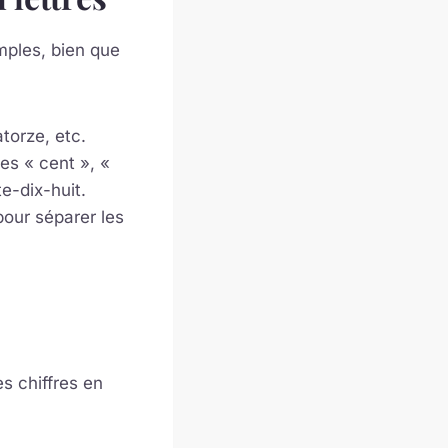
imples, bien que
torze, etc.
s « cent », «
te-dix-huit.
 pour séparer les
 chiffres en