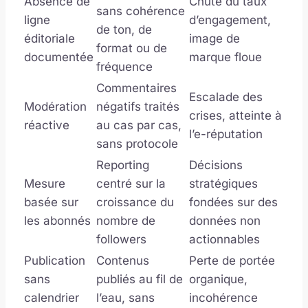
Absence de
Chute du taux
sans cohérence
ligne
d’engagement,
de ton, de
éditoriale
image de
format ou de
documentée
marque floue
fréquence
Commentaires
Escalade des
Modération
négatifs traités
crises, atteinte à
réactive
au cas par cas,
l’e-réputation
sans protocole
Reporting
Décisions
Mesure
centré sur la
stratégiques
basée sur
croissance du
fondées sur des
les abonnés
nombre de
données non
followers
actionnables
Publication
Contenus
Perte de portée
sans
publiés au fil de
organique,
calendrier
l’eau, sans
incohérence