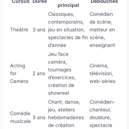
Cursus
Durée
Débouchés
principal
Classiques,
Comédien
contemporains,
de scène,
Théâtre
3 ans
jeu en situation,
metteur en
spectacles de fin
scène,
d’année
enseignant
Jeu face
caméra,
Acting
Cinéma,
tournages
for
2 ans
télévision,
d’exercices,
Camera
web-séries
création de
showreel
Chant, danse,
Comédien-
jeu, ateliers
chanteur,
Comédie
3 ans
hebdomadaires
doublure,
musicale
de création
spectacle