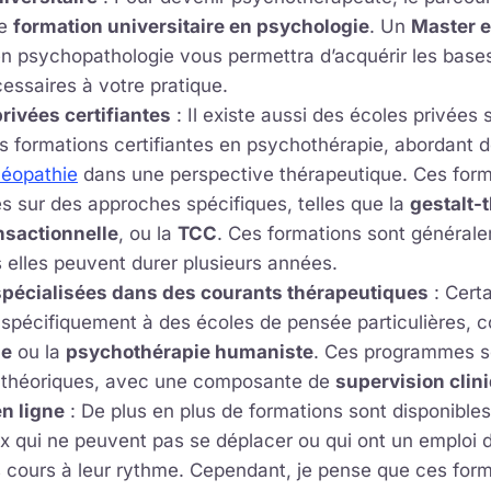
ne
formation universitaire en psychologie
. Un
Master e
n psychopathologie vous permettra d’acquérir les bases
essaires à votre pratique.
rivées certifiantes
: Il existe aussi des écoles privées 
s formations certifiantes en psychothérapie, abordant d
éopathie
dans une perspective thérapeutique. Ces form
s sur des approches spécifiques, telles que la
gestalt-
nsactionnelle
, ou la
TCC
. Ces formations sont général
 elles peuvent durer plusieurs années.
pécialisées dans des courants thérapeutiques
: Cert
t spécifiquement à des écoles de pensée particulières, 
se
ou la
psychothérapie humaniste
. Ces programmes so
 théoriques, avec une composante de
supervision clin
n ligne
: De plus en plus de formations sont disponibles 
x qui ne peuvent pas se déplacer ou qui ont un emploi
s cours à leur rythme. Cependant, je pense que ces for