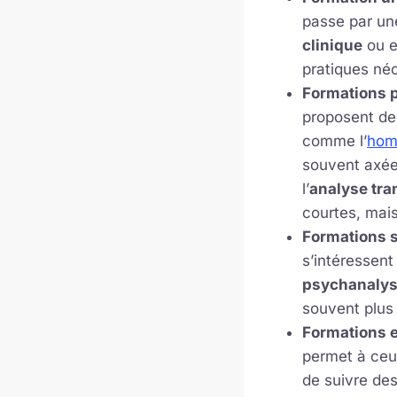
passe par u
clinique
ou e
pratiques néc
Formations p
proposent de
comme l’
hom
souvent axée
l’
analyse tra
courtes, mais
Formations s
s’intéressen
psychanaly
souvent plus
Formations e
permet à ceu
de suivre de