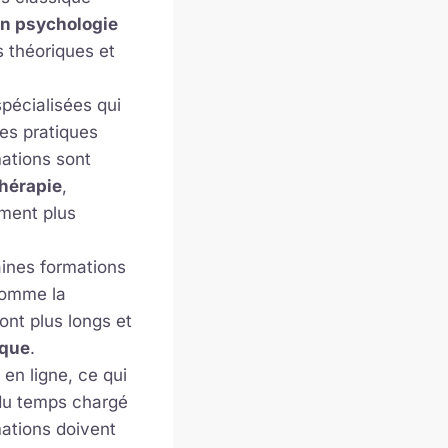
n psychologie
 théoriques et
spécialisées qui
es pratiques
ations sont
thérapie
,
ement plus
aines formations
comme la
nt plus longs et
ique
.
en ligne, ce qui
 du temps chargé
mations doivent