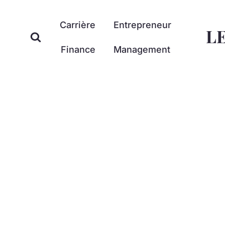
Aller
au
Carrière
Entrepreneur
L
contenu
Finance
Management