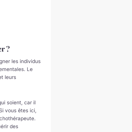
r ?
ner les individus
tementales. Le
t leurs
i soient, car il
i vous êtes ici,
ychothérapeute.
érir des