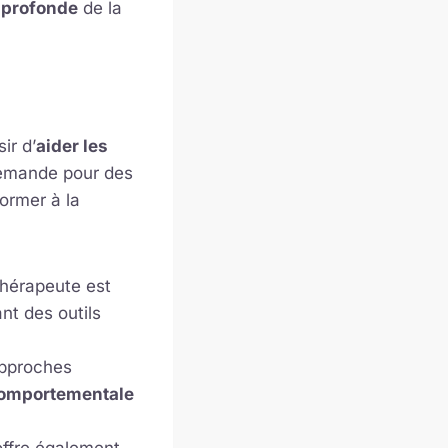
 profonde
de la
ir d’
aider les
 demande pour des
ormer à la
thérapeute est
nt des outils
approches
comportementale