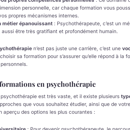
vos propres compétences personnelles
: Ce domaine o
imension personnelle, car chaque formation vous pous
os propres mécanismes internes.
n métier épanouissant
: Psychothérapeute, c’est un mét
 aussi être très gratifiant et profondément humain.
ychothérapie
n’est pas juste une carrière, c’est une
voc
choisir sa formation pour s’assurer qu’elle répond à la fo
 personnels.
 formations en psychothérapie
psychothérapie est très vaste, et il existe plusieurs
typ
pproches que vous souhaitez étudier, ainsi que de votr
un aperçu des options les plus courantes :
iversitaire
: Pour devenir psychothérapeute, le parcour