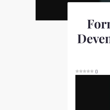
For
Deven
(
)