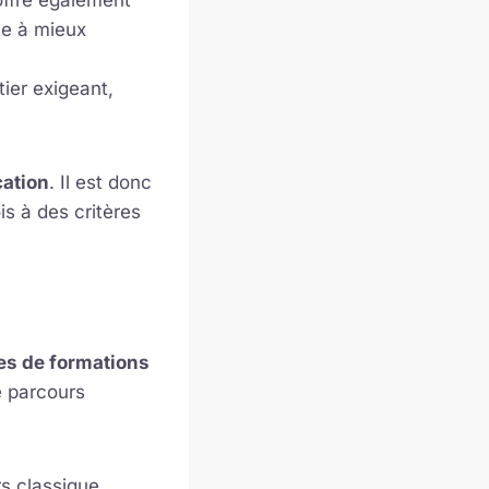
ffre également
se à mieux
ier exigeant,
ation
. Il est donc
is à des critères
es de formations
e parcours
s classique