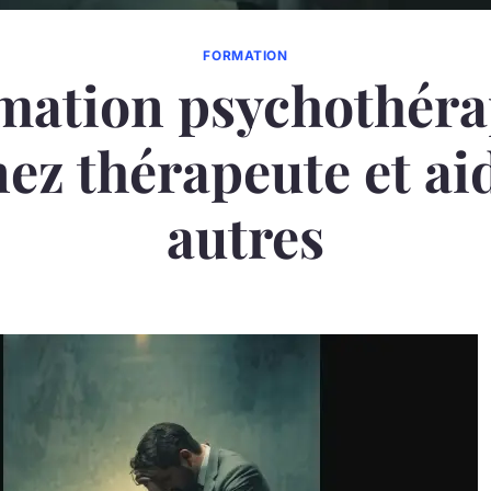
FORMATION
mation psychothérap
ez thérapeute et aid
autres