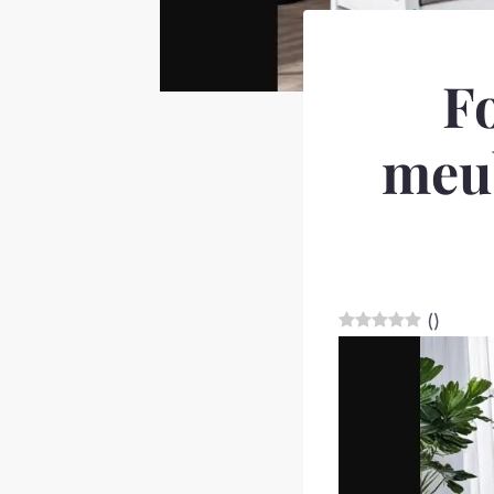
F
meub
(
)