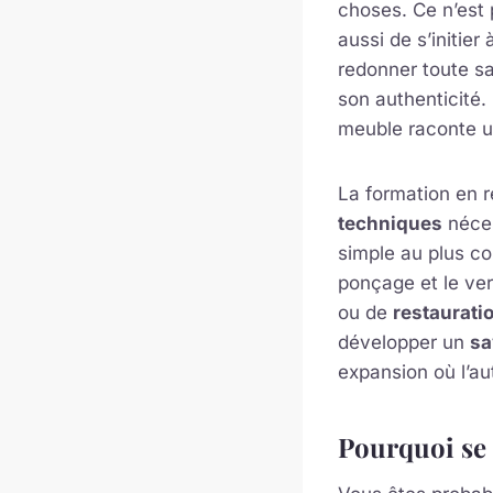
choses. Ce n’est
aussi de s’initier
redonner toute s
son authenticité.
meuble raconte un
La formation en 
techniques
néces
simple au plus c
ponçage et le ve
ou de
restaurati
développer un
sa
expansion où l’aut
Pourquoi se 