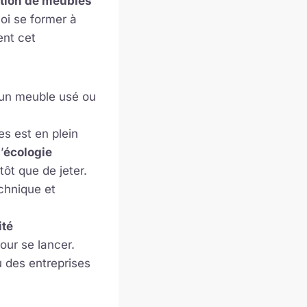
tion de meubles
oi se former à
ent cet
 un meuble usé ou
s est en plein
’
écologie
tôt que de jeter.
chnique et
ité
our se lancer.
u des entreprises