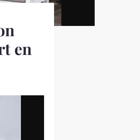
on
rt en