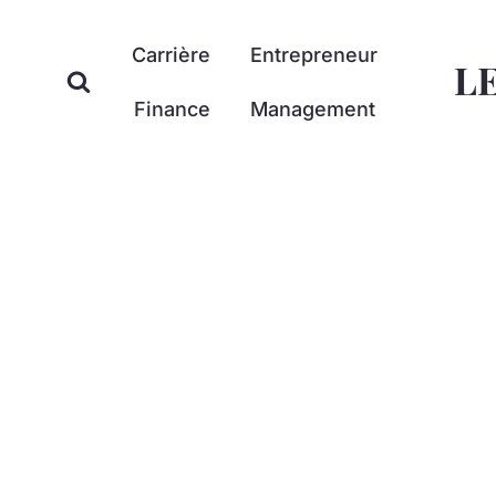
Aller
au
Carrière
Entrepreneur
L
contenu
Finance
Management