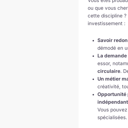
Vous êtes probab
ou que vous cher
cette discipline ?
investissement :
Savoir redon
démodé en un
La demande 
essor, notam
circulaire
. D
Un métier ma
créativité, to
Opportunité 
indépendan
Vous pouvez t
spécialisées.