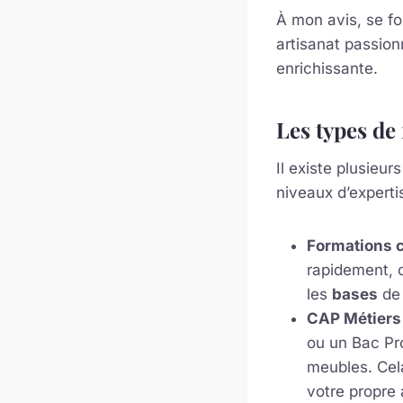
À mon avis, se f
artisanat passion
enrichissante.
Les types de
Il existe plusieu
niveaux d’expertis
Formations c
rapidement, 
les
bases
de 
CAP Métiers
ou un Bac Pro
meubles. Cela
votre propre 