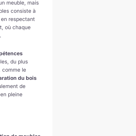
un meuble, mais
ubles consiste à
 en respectant
nt, où chaque
.
pétences
les, du plus
, comme le
aration du bois
ulement de
 en pleine