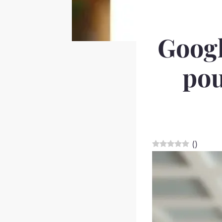
Googl
pou
(
)