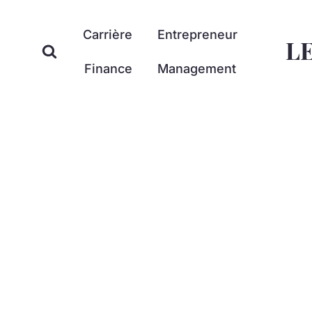
Aller
au
Carrière
Entrepreneur
L
contenu
Finance
Management