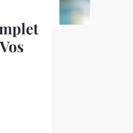
omplet
 Vos