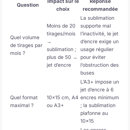
Impact sur le
Réponse
Question
choix
recommandée
La sublimation
Moins de 20
supporte mal
tirages/mois
l’inactivité, le jet
Quel volume
→
d’encre exige un
de tirages par
sublimation ;
usage régulier
mois ?
plus de 50 →
pour éviter
jet d’encre
l’obstruction des
buses
L’A3+ impose un
jet d’encre à 6
Quel format
10×15 cm, A4
encres minimum
maximal ?
ou A3+
; la sublimation
plafonne au
10×15