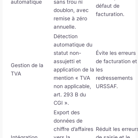
automatique
sans trou ni
défaut de
doublon, avec
facturation.
remise à zéro
annuelle.
Détection
automatique du
statut non-
Évite les erreurs
assujetti et
de facturation et
Gestion de la
application de la
les
TVA
mention « TVA
redressements
non applicable,
URSSAF.
art. 293 B du
CGI ».
Export des
données de
chiffre d’affaires
Réduit les erreur
Intégration
vers la
de saisie et le