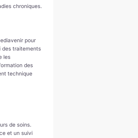
ladies chroniques.
Mediavenir pour
i des traitements
e les
 formation des
ment technique
urs de soins.
e et un suivi