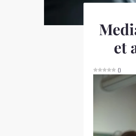
Media
et 
(
)