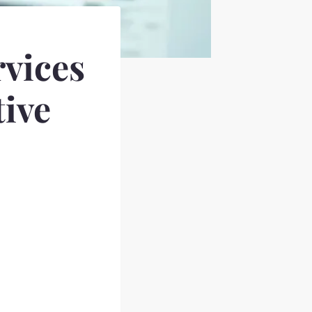
rvices
tive