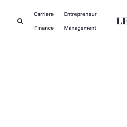
Aller
au
Carrière
Entrepreneur
L
contenu
Finance
Management