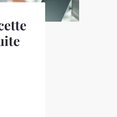
cette
uite