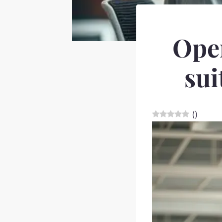
Open
sui
(
)