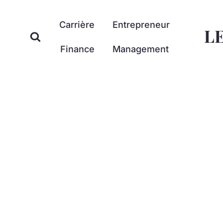
Aller
au
Carrière
Entrepreneur
L
contenu
Finance
Management