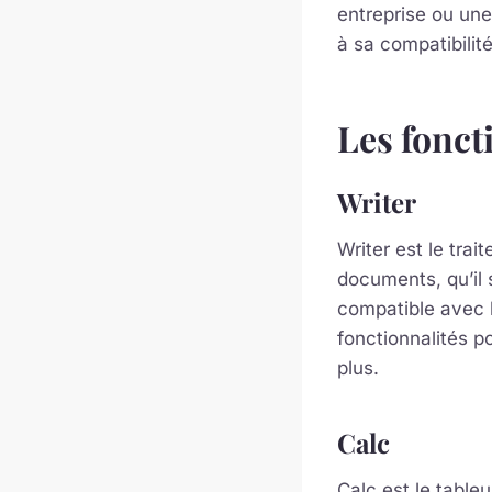
entreprise ou une
à sa compatibilit
Les fonct
Writer
Writer est le tra
documents, qu’il 
compatible avec l
fonctionnalités po
plus.
Calc
Calc est le table