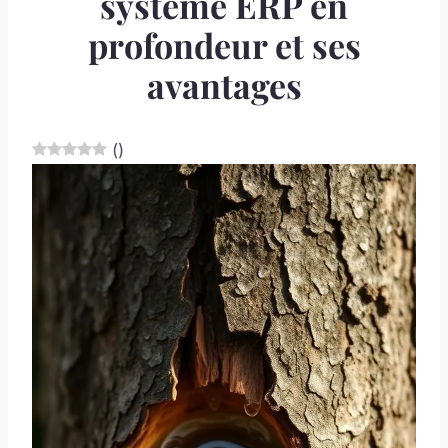
système ERP en
profondeur et ses
avantages
(
)