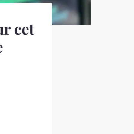
ur cet
e