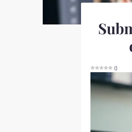
Subma
(
)