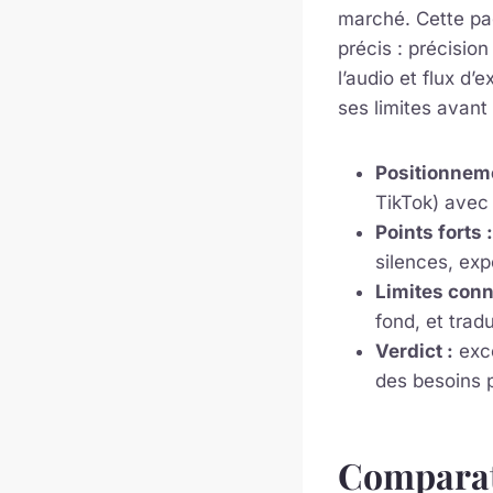
marché. Cette pa
précis : précisio
l’audio et flux d’
ses limites avant
Positionneme
TikTok) avec 
Points forts :
silences, exp
Limites conn
fond, et trad
Verdict :
exce
des besoins p
Comparati