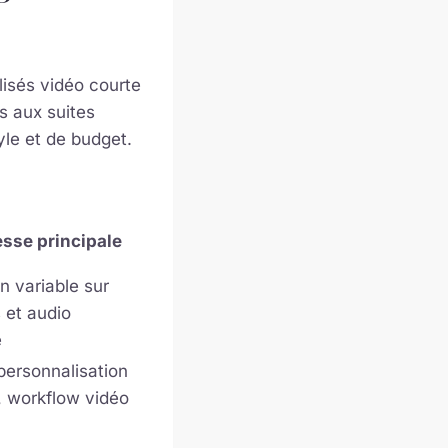
alisés vidéo courte
es aux suites
yle et de budget.
esse principale
n variable sur
 et audio
é
personnalisation
e, workflow vidéo