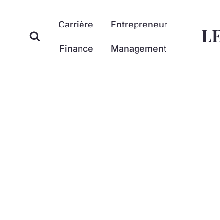
Aller
au
Carrière
Entrepreneur
L
contenu
Finance
Management