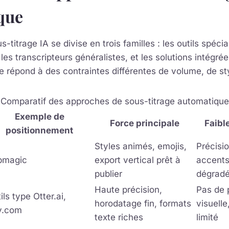
que
titrage IA se divise en trois familles : les outils spéci
les transcripteurs généralistes, et les solutions intégré
e répond à des contraintes différentes de volume, de st
Comparatif des approches de sous-titrage automatique
Exemple de
Force principale
Faibl
positionnement
Styles animés, emojis,
Précisio
bmagic
export vertical prêt à
accents
publier
dégrad
Haute précision,
Pas de 
ils type Otter.ai,
horodatage fin, formats
visuell
v.com
texte riches
limité