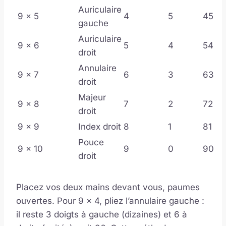
Auriculaire
9 x 5
4
5
45
gauche
Auriculaire
9 x 6
5
4
54
droit
Annulaire
9 x 7
6
3
63
droit
Majeur
9 x 8
7
2
72
droit
9 x 9
Index droit
8
1
81
Pouce
9 x 10
9
0
90
droit
Placez vos deux mains devant vous, paumes
ouvertes. Pour 9 x 4, pliez l’annulaire gauche :
il reste 3 doigts à gauche (dizaines) et 6 à