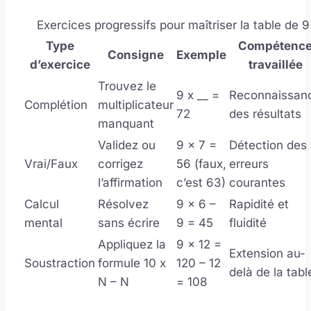
Exercices progressifs pour maîtriser la table de 9
Type
Compétenc
Consigne
Exemple
d’exercice
travaillée
Trouvez le
9 x __ =
Reconnaissan
Complétion
multiplicateur
72
des résultats
manquant
Validez ou
9 x 7 =
Détection des
Vrai/Faux
corrigez
56 (faux,
erreurs
l’affirmation
c’est 63)
courantes
Calcul
Résolvez
9 x 6 –
Rapidité et
mental
sans écrire
9 = 45
fluidité
Appliquez la
9 x 12 =
Extension au-
Soustraction
formule 10 x
120 – 12
delà de la tabl
N – N
= 108