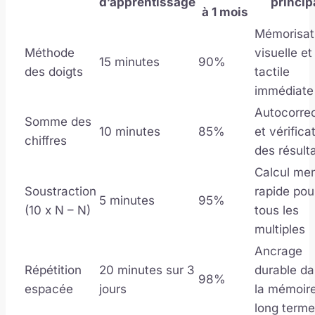
d’apprentissage
princip
à 1 mois
Mémorisat
Méthode
visuelle et
15 minutes
90%
des doigts
tactile
immédiate
Autocorrec
Somme des
10 minutes
85%
et vérifica
chiffres
des résult
Calcul men
Soustraction
rapide pou
5 minutes
95%
(10 x N – N)
tous les
multiples
Ancrage
Répétition
20 minutes sur 3
durable d
98%
espacée
jours
la mémoir
long terme