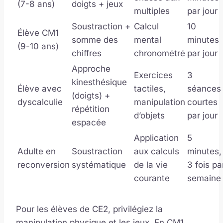
(7-8 ans)
doigts + jeux
multiples
par jour
Soustraction +
Calcul
10
Élève CM1
somme des
mental
minutes
(9-10 ans)
chiffres
chronométré
par jour
Approche
Exercices
3
kinesthésique
Élève avec
tactiles,
séances
(doigts) +
dyscalculie
manipulation
courtes
répétition
d’objets
par jour
espacée
Application
5
Adulte en
Soustraction
aux calculs
minutes,
reconversion
systématique
de la vie
3 fois pa
courante
semaine
Pour les élèves de CE2, privilégiez la
manipulation physique et les jeux. En CM1,