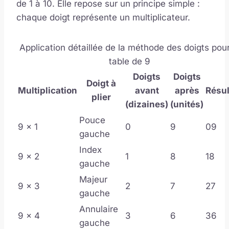
de 1 à 10. Elle repose sur un principe simple :
chaque doigt représente un multiplicateur.
Application détaillée de la méthode des doigts pour
table de 9
Doigts
Doigts
Doigt à
Multiplication
avant
après
Résul
plier
(dizaines)
(unités)
Pouce
9 x 1
0
9
09
gauche
Index
9 x 2
1
8
18
gauche
Majeur
9 x 3
2
7
27
gauche
Annulaire
9 x 4
3
6
36
gauche