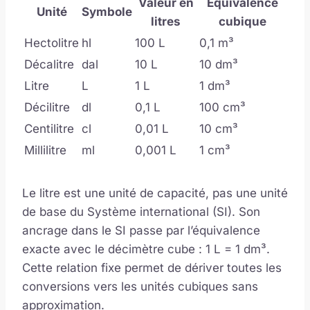
Valeur en
Équivalence
Unité
Symbole
litres
cubique
Hectolitre
hl
100 L
0,1 m³
Décalitre
dal
10 L
10 dm³
Litre
L
1 L
1 dm³
Décilitre
dl
0,1 L
100 cm³
Centilitre
cl
0,01 L
10 cm³
Millilitre
ml
0,001 L
1 cm³
Le litre est une unité de capacité, pas une unité
de base du Système international (SI). Son
ancrage dans le SI passe par l’équivalence
exacte avec le décimètre cube : 1 L = 1 dm³.
Cette relation fixe permet de dériver toutes les
conversions vers les unités cubiques sans
approximation.