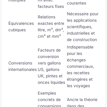
multiples
ml avec
courantes
facteurs fixes
Nécessaire pour
Relations
les applications
Équivalences
exactes entre
scientifiques,
cubiques
litre, m³, dm³,
industrielles et
cm³ et mm³
de construction
Indispensable
Facteurs de
pour les
conversion
échanges
Conversions
vers gallons
commerciaux,
internationales
US, gallons
les recettes
UK, pintes et
étrangères et
onces liquides
les voyages
Exemples
concrets de
Ancre la théorie
conversions
dans des