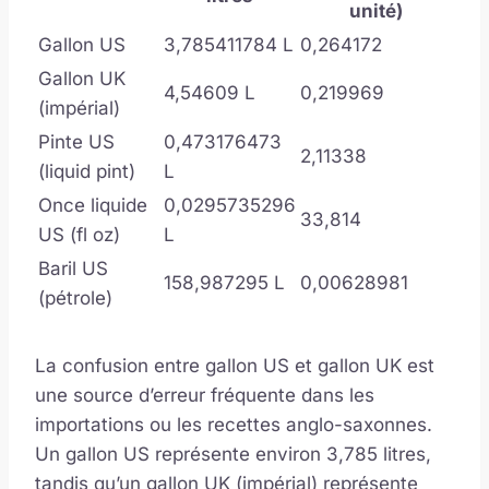
unité)
Gallon US
3,785411784 L
0,264172
Gallon UK
4,54609 L
0,219969
(impérial)
Pinte US
0,473176473
2,11338
(liquid pint)
L
Once liquide
0,0295735296
33,814
US (fl oz)
L
Baril US
158,987295 L
0,00628981
(pétrole)
La confusion entre gallon US et gallon UK est
une source d’erreur fréquente dans les
importations ou les recettes anglo-saxonnes.
Un gallon US représente environ 3,785 litres,
tandis qu’un gallon UK (impérial) représente