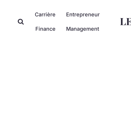
Aller
au
Carrière
Entrepreneur
L
contenu
Finance
Management