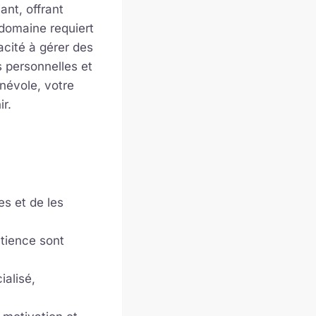
ant, offrant
 domaine requiert
acité à gérer des
 personnelles et
névole, votre
ir.
es et de les
atience sont
ialisé,