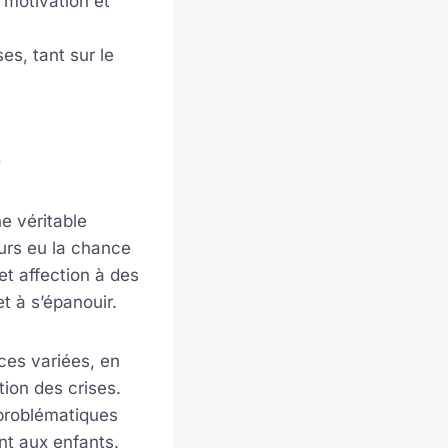
 motivation et
es, tant sur le
?
ne véritable
ours eu la chance
et affection à des
et à s’épanouir.
ces variées, en
tion des crises.
 problématiques
nt aux enfants.