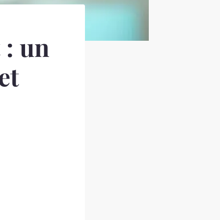
 : un
et