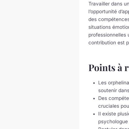
Travailler dans u
l’opportunité d’a
des compétences s
situations émoti
professionnelles
contribution est 
Points à 
Les orphelina
soutenir dan
Des compétenc
cruciales pou
Il existe plu
psychologue o