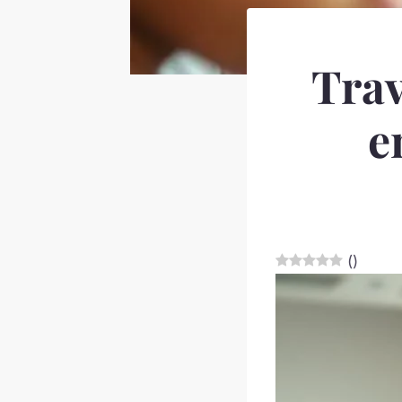
Trav
e
(
)