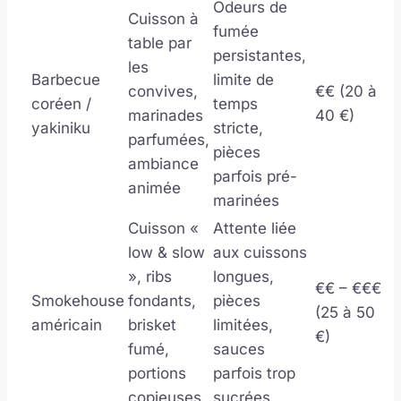
Odeurs de
Cuisson à
fumée
table par
persistantes,
les
Barbecue
limite de
convives,
€€ (20 à
coréen /
temps
marinades
40 €)
yakiniku
stricte,
parfumées,
pièces
ambiance
parfois pré-
animée
marinées
Cuisson «
Attente liée
low & slow
aux cuissons
», ribs
longues,
€€ – €€€
Smokehouse
fondants,
pièces
(25 à 50
américain
brisket
limitées,
€)
fumé,
sauces
portions
parfois trop
copieuses
sucrées