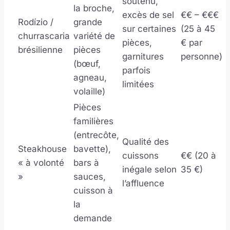
soutenu,
la broche,
excès de sel
€€ – €€€
Rodízio /
grande
sur certaines
(25 à 45
churrascaria
variété de
pièces,
€ par
brésilienne
pièces
garnitures
personne)
(bœuf,
parfois
agneau,
limitées
volaille)
Pièces
familières
(entrecôte,
Qualité des
Steakhouse
bavette),
cuissons
€€ (20 à
« à volonté
bars à
inégale selon
35 €)
»
sauces,
l’affluence
cuisson à
la
demande