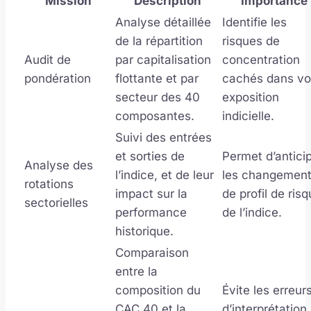
Mission
Description
Importance
Analyse détaillée
Identifie les
de la répartition
risques de
Audit de
par capitalisation
concentration
pondération
flottante et par
cachés dans vo
secteur des 40
exposition
composantes.
indicielle.
Suivi des entrées
et sorties de
Permet d’antici
Analyse des
l’indice, et de leur
les changemen
rotations
impact sur la
de profil de ris
sectorielles
performance
de l’indice.
historique.
Comparaison
entre la
composition du
Évite les erreur
CAC 40 et la
d’interprétation