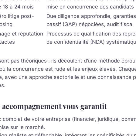
e 18 à 24 mois
mise en concurrence des candidats
ro litige post-
Due diligence approfondie, garanties 
losing
passif (GAP) négociées, audit fiscal
mage et réputation
Processus de qualification des repr
ntactes
de confidentialité (NDA) systématiq
sont pas théoriques : ils découlent d’une méthode éprou
où la concurrence est rude et les enjeux élevés. Chaqu
re, avec une approche sectorielle et une connaissance 
es.
e accompagnement vous garantit
 complet de votre entreprise (financier, juridique, com
mise sur le marché.
ion réaliste et défendable, intégrant les spécificités du