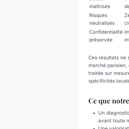
maîtrisés
d
Risques
Zé
neutralisés
c
Confidentialité
I
préservée
i
Ces résultats ne 
marché parisien, 
traitée sur mesu
spécificités local
Ce que notr
Un diagnostic
avant toute 
Une valorisat