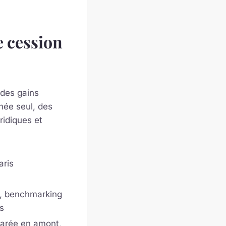
e cession
des gains
née seul, des
ridiques et
aris
ls, benchmarking
s
parée en amont,