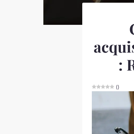
acquis
: 
(
)