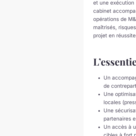
et une exécution 
cabinet accompag
opérations de M&A
maîtrisés, risque
projet en réussit
L’essentie
Un accompagn
de contrepart
Une optimisat
locales (pres
Une sécurisat
partenaires e
Un accès à un
cibles à fort 