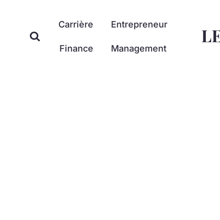
Aller
au
Carrière
Entrepreneur
L
contenu
Finance
Management