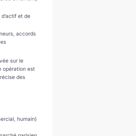
d’actif et de
eneurs, accords
ues
vée sur le
e opération est
précise des
mercial, humain)
 marché parisien