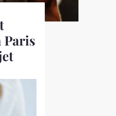
t
à Paris
jet