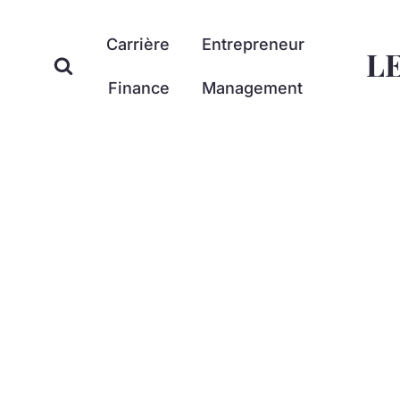
Aller
au
Carrière
Entrepreneur
L
contenu
Finance
Management