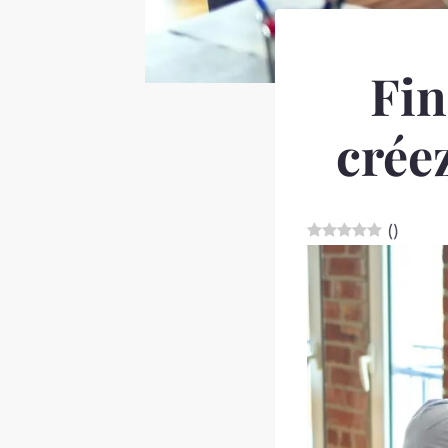
Fin
crée
(
)