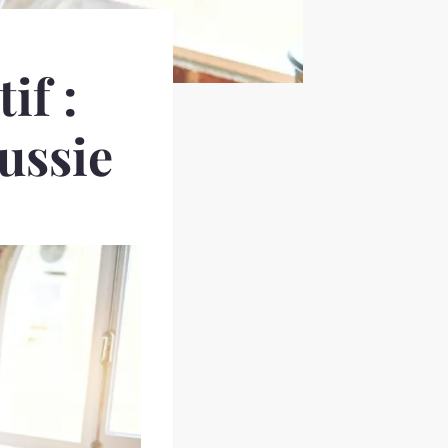
if :
ussie