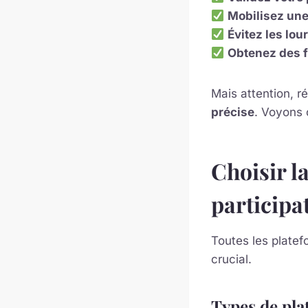
Mobilisez un
Évitez les lo
Obtenez des 
Mais attention,
précise
. Voyons
Choisir l
participat
Toutes les platef
crucial.
Types de pla