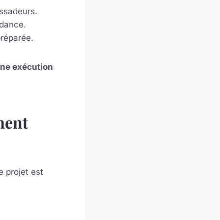
ssadeurs.
ndance.
préparée.
 une exécution
ment
e projet est