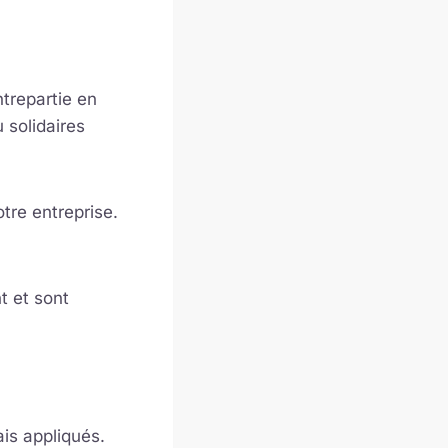
ntrepartie en
 solidaires
otre entreprise.
t et sont
ais appliqués.