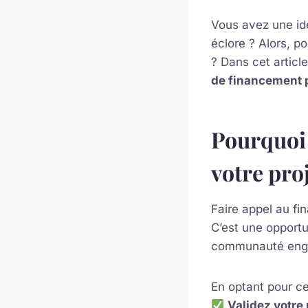
Vous avez une idé
éclore ? Alors, p
? Dans cet articl
de financement p
Pourquoi 
votre proj
Faire appel au fin
C’est une opport
communauté engagé
En optant pour c
Validez votre 