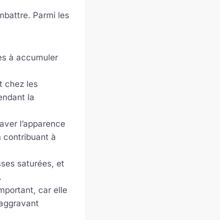
mbattre. Parmi les
es à accumuler
t chez les
pendant la
aver l’apparence
n contribuant à
sses saturées, et
.
mportant, car elle
 aggravant