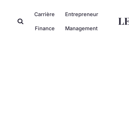
Aller
au
Carrière
Entrepreneur
L
contenu
Finance
Management