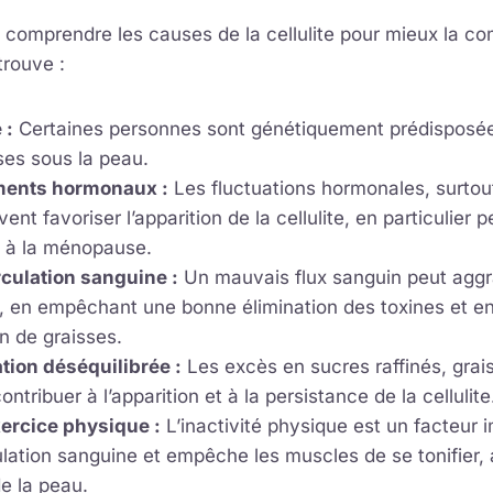
de comprendre les causes de la cellulite pour mieux la co
trouve :
 :
Certaines personnes sont génétiquement prédisposé
ses sous la peau.
ents hormonaux :
Les fluctuations hormonales, surtou
nt favoriser l’apparition de la cellulite, en particulier 
 à la ménopause.
culation sanguine :
Un mauvais flux sanguin peut aggr
te, en empêchant une bonne élimination des toxines et e
n de graisses.
tion déséquilibrée :
Les excès en sucres raffinés, grai
ntribuer à l’apparition et à la persistance de la cellulite
ercice physique :
L’inactivité physique est un facteur i
culation sanguine et empêche les muscles de se tonifier,
e la peau.