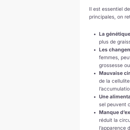
Il est essentiel 
principales, on re
La génétique
plus de grais
Les changem
femmes, peuve
grossesse ou
Mauvaise cir
de la celluli
l’accumulatio
Une alimenta
sel peuvent co
Manque d’ex
réduit la cir
l’apparence d