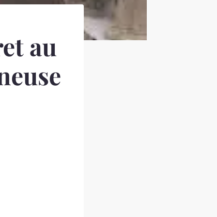
et au
ineuse