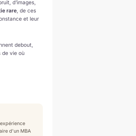
ruit, d’images,
ie rare
, de ces
constance et leur
ennent debout,
s de vie où
'expérience
laire d'un MBA