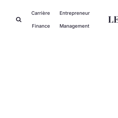
Aller
au
Carrière
Entrepreneur
L
contenu
Finance
Management