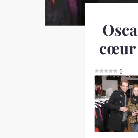
Osca
cœur 
(
)