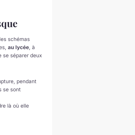
sque
e les schémas
nes,
au lycée
, à
e se séparer deux
rupture, pendant
s se sont
re là où elle