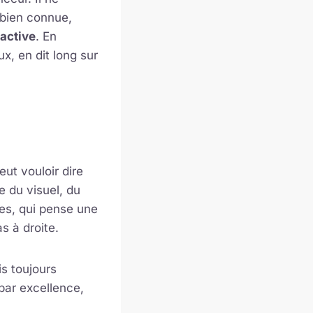
e bien connue,
 active
. En
x, en dit long sur
eut vouloir dire
e du visuel, du
ces, qui pense une
s à droite.
is toujours
 par excellence,