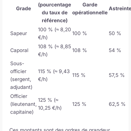
(pourcentage
Garde
Grade
Astreint
du taux de
opérationnelle
référence)
100 % (≈ 8,20
Sapeur
100 %
50 %
€/h)
108 % (≈ 8,85
Caporal
108 %
54 %
€/h)
Sous-
officier
115 % (≈ 9,43
115 %
57,5 %
(sergent,
€/h)
adjudant)
Officier
125 % (≈
(lieutenant,
125 %
62,5 %
10,25 €/h)
capitaine)
Ces montants sont des ordres de grandeur