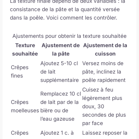
La texture finale dépend de deux variables : la
consistance de la pâte et la quantité versée
dans la poêle. Voici comment les contrôler.
Ajustements pour obtenir la texture souhaitée
Texture
Ajustement de
Ajustement de la
souhaitée
la pâte
cuisson
Ajoutez 5-10 cl
Versez moins de
Crêpes
de lait
pâte, inclinez la
fines
supplémentaire
poêle rapidement
Cuisez à feu
Remplacez 10 cl
légèrement plus
Crêpes
de lait par de la
doux, 30
moelleuses
bière ou de
secondes de plus
l’eau gazeuse
par face
Crêpes
Ajoutez 1 c. à
Laissez reposer la