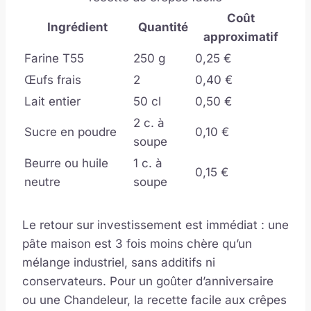
Coût
Ingrédient
Quantité
approximatif
Farine T55
250 g
0,25 €
Œufs frais
2
0,40 €
Lait entier
50 cl
0,50 €
2 c. à
Sucre en poudre
0,10 €
soupe
Beurre ou huile
1 c. à
0,15 €
neutre
soupe
Le retour sur investissement est immédiat : une
pâte maison est 3 fois moins chère qu’un
mélange industriel, sans additifs ni
conservateurs. Pour un goûter d’anniversaire
ou une Chandeleur, la recette facile aux crêpes