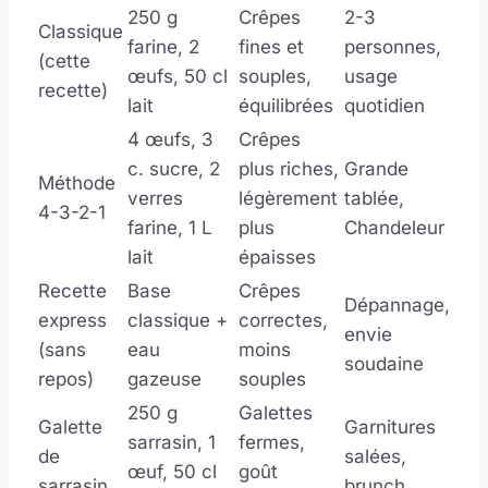
250 g
Crêpes
2-3
Classique
farine, 2
fines et
personnes,
(cette
œufs, 50 cl
souples,
usage
recette)
lait
équilibrées
quotidien
4 œufs, 3
Crêpes
c. sucre, 2
plus riches,
Grande
Méthode
verres
légèrement
tablée,
4-3-2-1
farine, 1 L
plus
Chandeleur
lait
épaisses
Recette
Base
Crêpes
Dépannage,
express
classique +
correctes,
envie
(sans
eau
moins
soudaine
repos)
gazeuse
souples
250 g
Galettes
Galette
Garnitures
sarrasin, 1
fermes,
de
salées,
œuf, 50 cl
goût
sarrasin
brunch