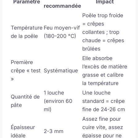
Paramètre
Impact
recommandée
Poêle trop froide
= crêpes
Température
Feu moyen-vif
collantes ; trop
de la poêle
(180-200 °C)
chaude = crêpes
brûlées
Elle absorbe
Première
l’excès de matière
crêpe « test
Systématique
grasse et calibre
»
la température
1 louche
Une louche
Quantité de
(environ 60
standard = crêpe
pâte
ml)
fine de 24-26 cm
Assez fine pour
Épaisseur
cuire vite, assez
2-3 mm
idéale
épaisse pour ne