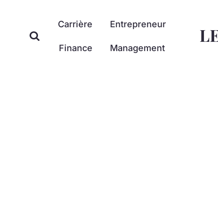
Aller
au
Carrière
Entrepreneur
L
contenu
Finance
Management