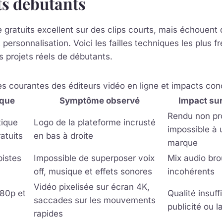
ts débutants
e gratuits excellent sur des clips courts, mais échouent 
 personnalisation. Voici les failles techniques les plus f
 projets réels de débutants.
les courantes des éditeurs vidéo en ligne et impacts con
ique
Symptôme observé
Impact sur
Rendu non pr
tique
Logo de la plateforme incrusté
impossible à u
atuits
en bas à droite
marque
pistes
Impossible de superposer voix
Mix audio bro
off, musique et effets sonores
incohérents
Vidéo pixelisée sur écran 4K,
080p et
Qualité insuff
saccades sur les mouvements
publicité ou l
rapides