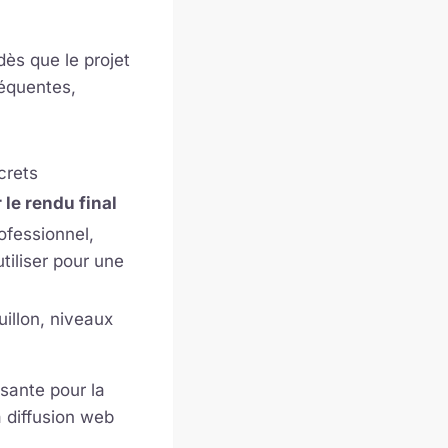
dès que le projet
réquentes,
crets
 le rendu final
ofessionnel,
tiliser pour une
uillon, niveaux
isante pour la
a diffusion web