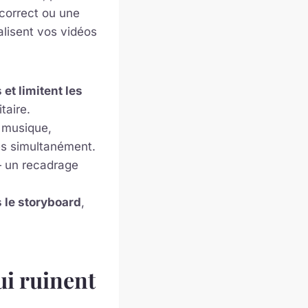
 correct ou une
alisent vos vidéos
et limitent les
taire.
, musique,
tes simultanément.
un recadrage
s le storyboard
,
ui ruinent