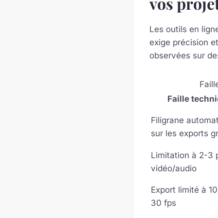
vos proje
Les outils en lign
exige précision et
observées sur des
Fail
Faille techn
Filigrane automa
sur les exports gr
Limitation à 2-3 
vidéo/audio
Export limité à 1
30 fps