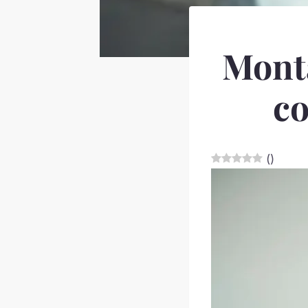
Monta
co
(
)