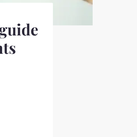
 guide
nts